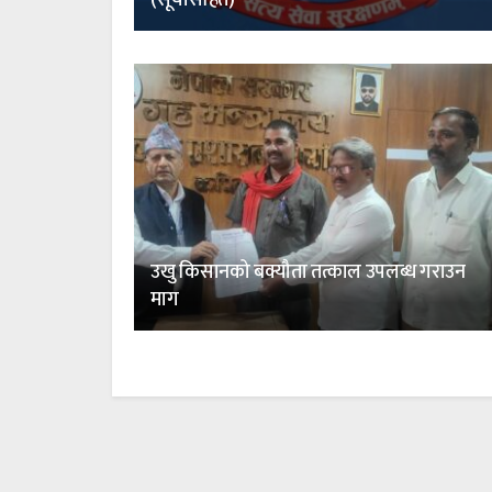
उखु किसानको बक्यौता तत्काल उपलब्ध गराउन
माग