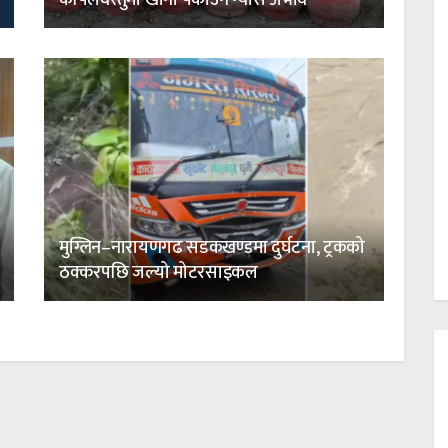
मुग्लिन–नारायणगढ सडकखण्डमा दुर्घटना, ट्रकको
ठक्करपछि जल्यो मोटरसाइकल