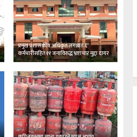
प्रमुख प्रशासकीय अधिकृत लगायत ६
कर्मचारीसहित ११ जनाविरुद्ध भ्रष्टाचार मुद्दा दायर
कपिलवस्तुमा खाना पकाउने ग्यास अभाव