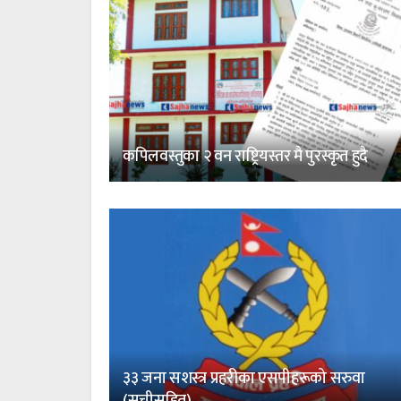
कपिलवस्तुका २ वन राष्ट्रियस्तर मै पुरस्कृत हुदै
३३ जना सशस्त्र प्रहरीका एसपीहरूको सरुवा
(सूचीसहित)