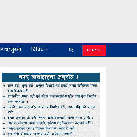
राध/सुरक्षा
विविध
EPAPER