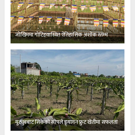
जोखिममा गोटिहवास्थित ऐतिहासिक अशोक स्तम्भ
युट्युबबाट सिकेको सीपले ड्र्यागन फ्रुट खेतीमा सफलता