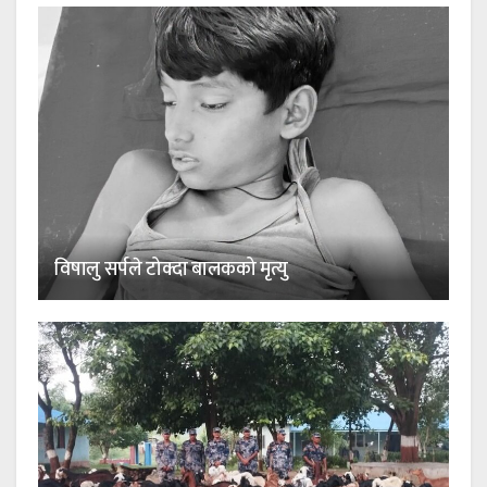
विषालु सर्पले टोक्दा बालकको मृत्यु