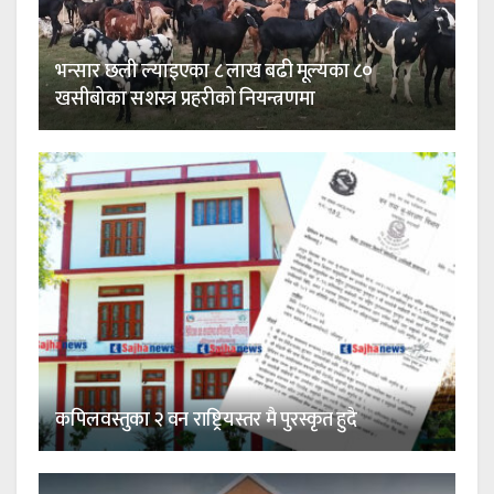
भन्सार छली ल्याइएका ८ लाख बढी मूल्यका ८०
खसीबोका सशस्त्र प्रहरीको नियन्त्रणमा
कपिलवस्तुका २ वन राष्ट्रियस्तर मै पुरस्कृत हुदै