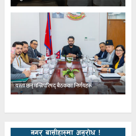
यस्ता छन् मन्त्रिपरिषद् बैठकका निर्णयहरू