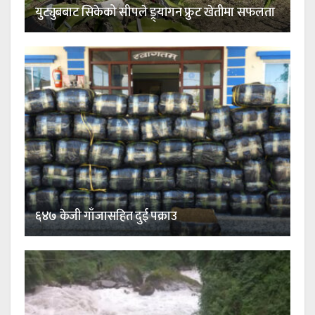
युट्युबबाट सिकेको सीपले ड्र्यागन फ्रुट खेतीमा सफलता
६४७ केजी गाँजासहित दुई पक्राउ