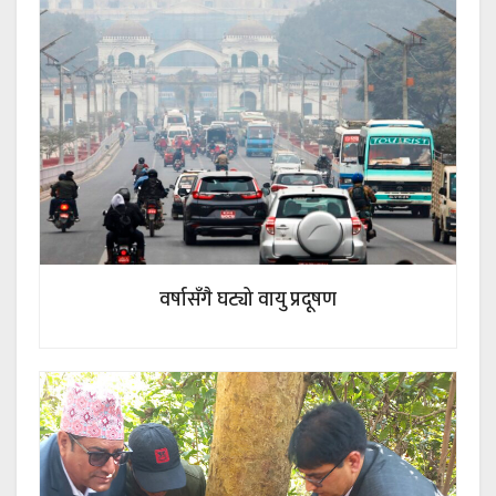
वर्षासँगै घट्यो वायु प्रदूषण