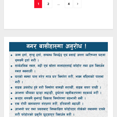
1
2
…
4