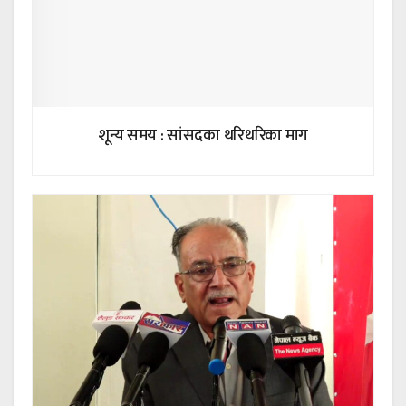
शून्य समय : सांसदका थरिथरिका माग