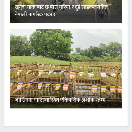
खुनुवा नाकाबाट छ बोरा युरिया र दुई साइकलसहित
नेपाली नागरिक पक्राउ
जोखिममा गोटिहवास्थित ऐतिहासिक अशोक स्तम्भ