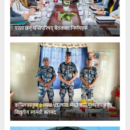
यस्ता छन् मन्त्रिपरिषद् बैठकका निर्णयहरू
कपिलवस्तुमा ३ लाख ५३ लाख भन्दा बढी मूल्यका अवैध
विद्युतीय सामग्री बरामद