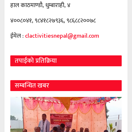
हाल काठमाण्डौ, धुम्बाराही, ४
४००८०४१, ९८४१८२७९३६, ९८६८८२००७८
ईमेल :
clactivitiesnepal@gmail.com
तपाईको प्रतिक्रिया
सम्बन्धित खबर