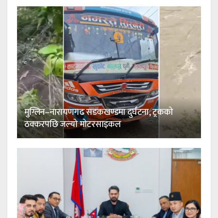
मुग्लिन–नारायणगढ सडकखण्डमा दुर्घटना, ट्रकको
ठक्करपछि जल्यो मोटरसाइकल