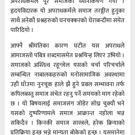
अपराधकर्मले पूरै समाजको ध्यानाकर्षण गर्यो ।
हृदयविदारक यो अपराधकर्मले समाज तरङ्गीत हुनुका
साथै अनेकौ प्रश्नहरुको घनचक्करको घेराबन्दीमा समेत
पारिदियो ।
आफ्नै श्रीमतिका कारण घटीत यस अपराधले
आमाजस्तो पबित्र शब्दमासमेत प्रश्नचिन्ह लिएर उभियो ।
समाजको अस्तित्व रहून्जेल यसको चर्चा परिचर्चाले
सम्बन्धित नाबालकहरुको मनोसामाजिक अवस्थामा
उही घाँउमा नुनचूक हाले झै हुने प्रबल सम्भावना तर्फ
कपिलबस्तु समाज संचेत रहनु पर्ने समयको माग रहेको
छ । यो बिषयलाई समाजसंग जोडेर सोच्न चुक्यौ भने
यसको दुष्परिणामले समाज आक्रान्त नहोला भन्न
सकिदैन । किनकी समाज सास्त्रले, हरेक क्रियाको
प्रतिक्रिया हुन्छ भन्ने मान्यता बोकेको हुन्छ । यसमानेमा