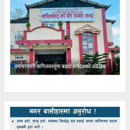
वर्षायामसँगै कपिलवस्तुमा बढ्यो सर्पदंशको जोखिम