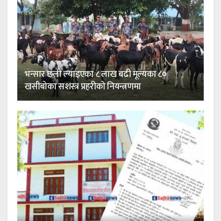
भन्सार छली ल्याइएका ८ लाख बढी मूल्यका ८०
खसीबोका सशस्त्र प्रहरीको नियन्त्रणमा