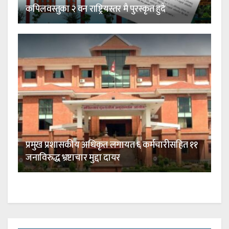
कपिलवस्तुका २ वन राष्ट्रियस्तर मै पुरस्कृत हुदै
प्रमुख प्रशासकीय अधिकृत लगायत ६ कर्मचारीसहित ११
जनाविरुद्ध भ्रष्टाचार मुद्दा दायर