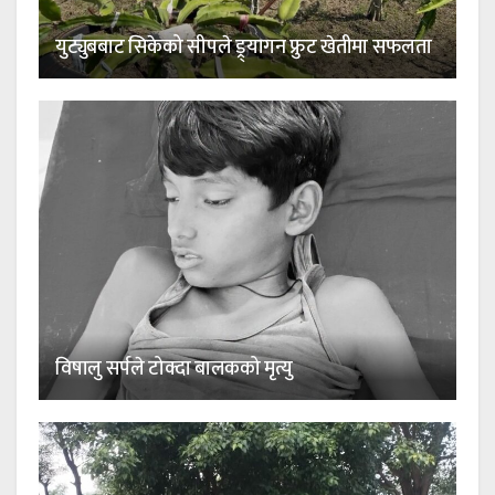
युट्युबबाट सिकेको सीपले ड्र्यागन फ्रुट खेतीमा सफलता
विषालु सर्पले टोक्दा बालकको मृत्यु