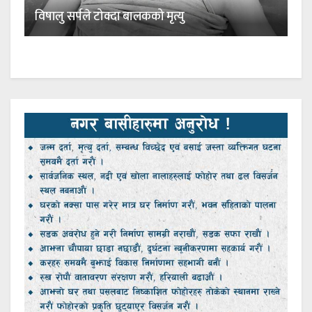
विषालु सर्पले टोक्दा बालकको मृत्यु