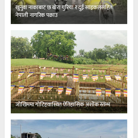
खुनुवा नाकाबाट छ बोरा युरिया र दुई साइकलसहित
नेपाली नागरिक पक्राउ
जोखिममा गोटिहवास्थित ऐतिहासिक अशोक स्तम्भ