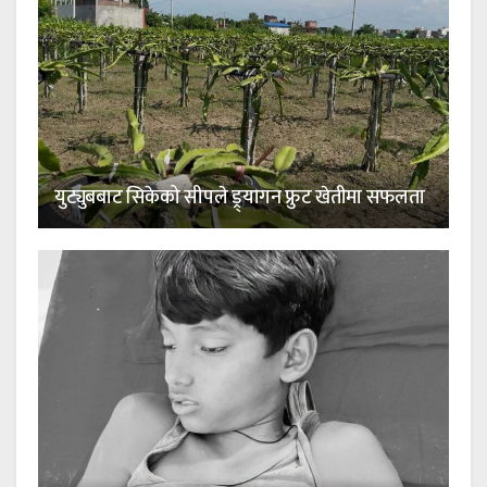
युट्युबबाट सिकेको सीपले ड्र्यागन फ्रुट खेतीमा सफलता