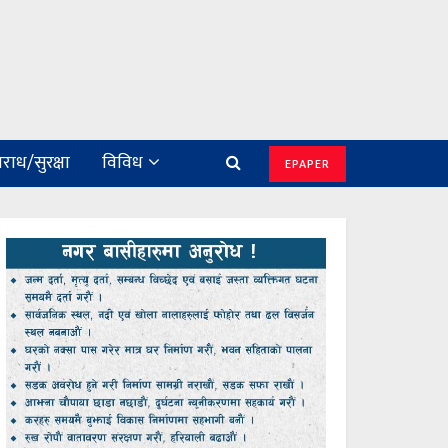
राध/सुरक्षा
विविध
EPAPER