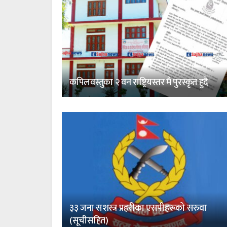
कपिलवस्तुका २ वन राष्ट्रियस्तर मै पुरस्कृत हुदै
३३ जना सशस्त्र प्रहरीका एसपीहरूको सरुवा
(सूचीसहित)