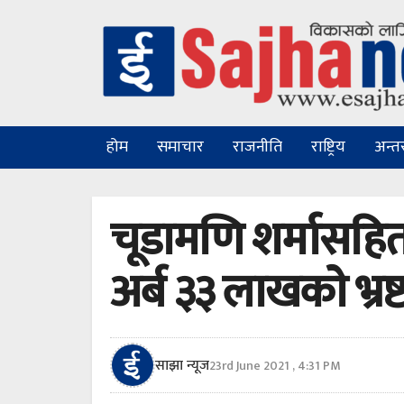
होम
समाचार
राजनीति
राष्ट्रिय
अन्तरा
चूडामणि शर्मासहि
अर्ब ३३ लाखकाे भ्रष्
साझा न्यूज
23rd June 2021 , 4:31 PM