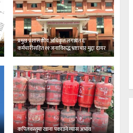
प्रमुख प्रशासकीय अधिकृत लगायत ६
कर्मचारीसहित ११ जनाविरुद्ध भ्रष्टाचार मुद्दा दायर
कपिलवस्तुमा खाना पकाउने ग्यास अभाव