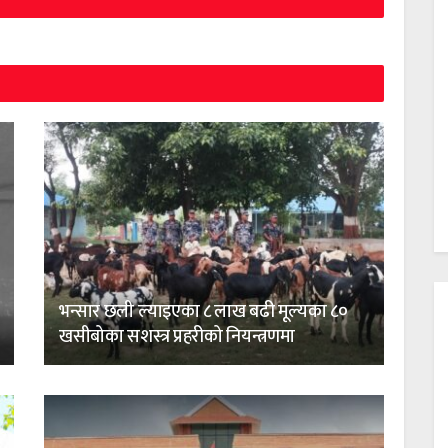
भन्सार छली ल्याइएका ८ लाख बढी मूल्यका ८०
खसीबोका सशस्त्र प्रहरीको नियन्त्रणमा