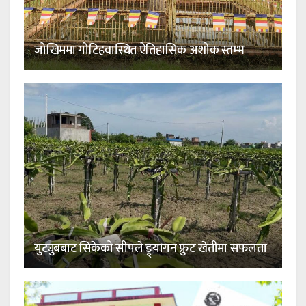
जोखिममा गोटिहवास्थित ऐतिहासिक अशोक स्तम्भ
युट्युबबाट सिकेको सीपले ड्र्यागन फ्रुट खेतीमा सफलता