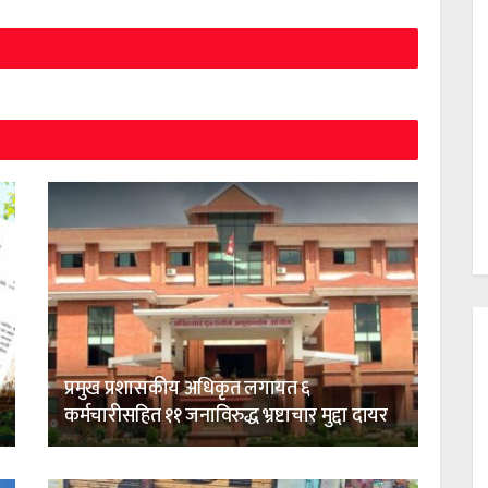
प्रमुख प्रशासकीय अधिकृत लगायत ६
कर्मचारीसहित ११ जनाविरुद्ध भ्रष्टाचार मुद्दा दायर