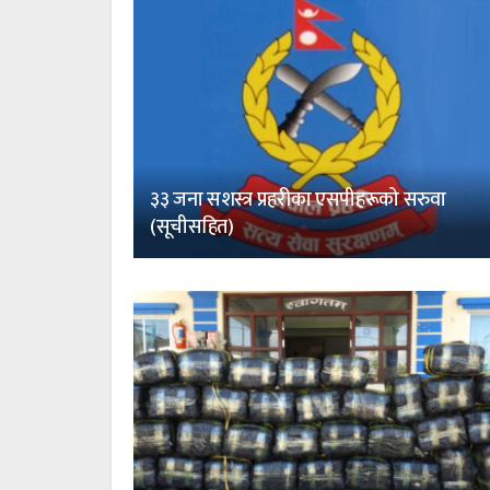
३३ जना सशस्त्र प्रहरीका एसपीहरूको सरुवा
(सूचीसहित)