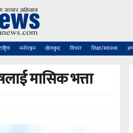
ष्ट्रिय
मनोरञ्जन
खेलकुद
विचार
शिक्षा/स्वास्थ्य
अप
ुषलाई मासिक भत्ता