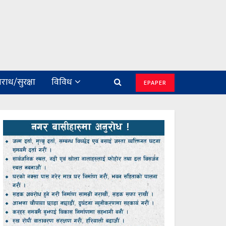
राध/सुरक्षा
विविध
EPAPER