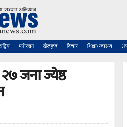
ष्ट्रिय
मनोरञ्जन
खेलकुद
विचार
शिक्षा/स्वास्थ्य
अप
७ जना ज्येष्ठ
न