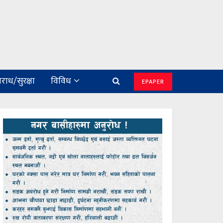
राध/सुरक्षा
विविध
EPAPER