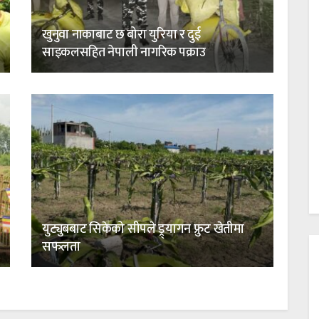
खुनुवा नाकाबाट छ बोरा युरिया र दुई
साइकलसहित नेपाली नागरिक पक्राउ
युट्युबबाट सिकेको सीपले ड्र्यागन फ्रुट खेतीमा
सफलता