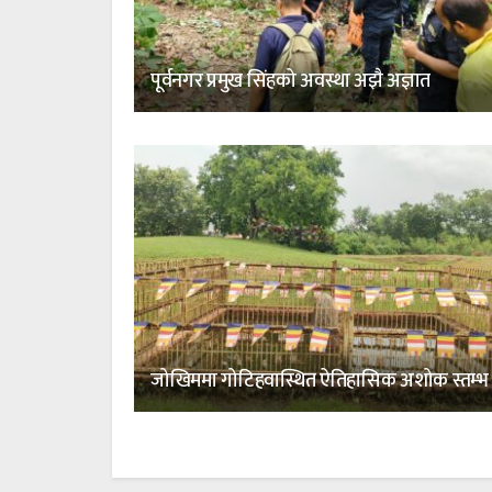
पूर्वनगर प्रमुख सिंहको अवस्था अझै अज्ञात
जोखिममा गोटिहवास्थित ऐतिहासिक अशोक स्तम्भ