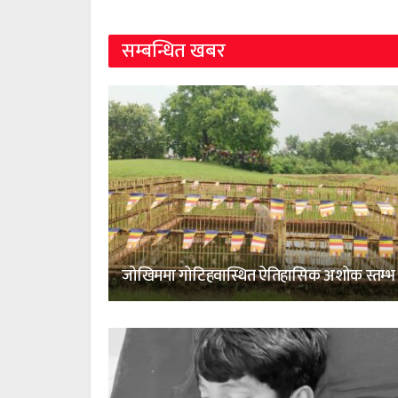
सम्बन्धित खबर
जोखिममा गोटिहवास्थित ऐतिहासिक अशोक स्तम्भ