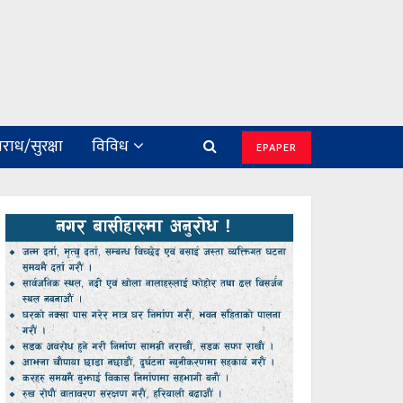
राध/सुरक्षा
विविध
EPAPER