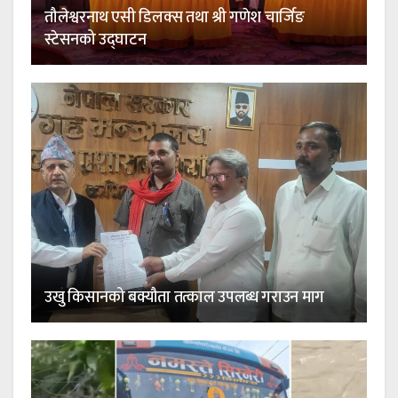
तौलेश्वरनाथ एसी डिलक्स तथा श्री गणेश चार्जिङ
स्टेसनको उद्घाटन
उखु किसानको बक्यौता तत्काल उपलब्ध गराउन माग