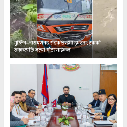
मुग्लिन–नारायणगढ सडकखण्डमा दुर्घटना, ट्रकको
ठक्करपछि जल्यो मोटरसाइकल