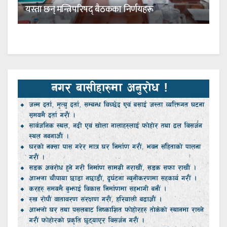
यस्ता छन् मन्त्रिपरिषद् बैठकका निर्णयहरू