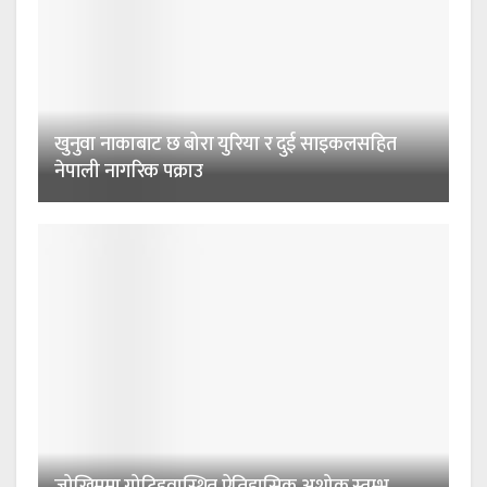
खुनुवा नाकाबाट छ बोरा युरिया र दुई साइकलसहित
नेपाली नागरिक पक्राउ
जोखिममा गोटिहवास्थित ऐतिहासिक अशोक स्तम्भ