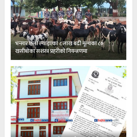
भन्सार छली ल्याइएका ८ लाख बढी मूल्यका ८०
खसीबोका सशस्त्र प्रहरीको नियन्त्रणमा