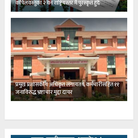
कपिलवस्तुका २ वन राष्ट्रियस्तर मै पुरस्कृत हुदै
प्रमुख प्रशासकीय अधिकृत लगायत ६ कर्मचारीसहित ११
जनाविरुद्ध भ्रष्टाचार मुद्दा दायर