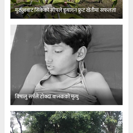
युट्युबबाट सिकेको सीपले ड्र्यागन फ्रुट खेतीमा सफलता
विषालु सर्पले टोक्दा बालकको मृत्यु