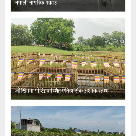
नेपाली नागरिक पक्राउ
जोखिममा गोटिहवास्थित ऐतिहासिक अशोक स्तम्भ