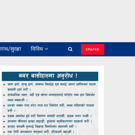
राध/सुरक्षा
विविध
EPAPER