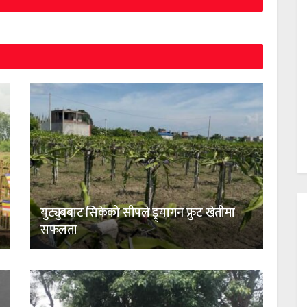
युट्युबबाट सिकेको सीपले ड्र्यागन फ्रुट खेतीमा
सफलता