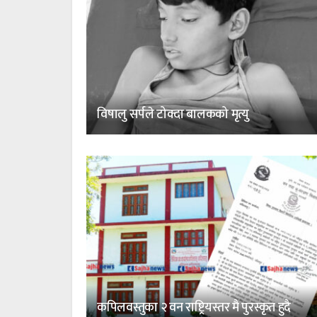
विषालु सर्पले टोक्दा बालकको मृत्यु
कपिलवस्तुका २ वन राष्ट्रियस्तर मै पुरस्कृत हुदै