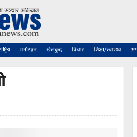
ष्ट्रिय
मनोरञ्जन
खेलकुद
विचार
शिक्षा/स्वास्थ्य
अप
ो