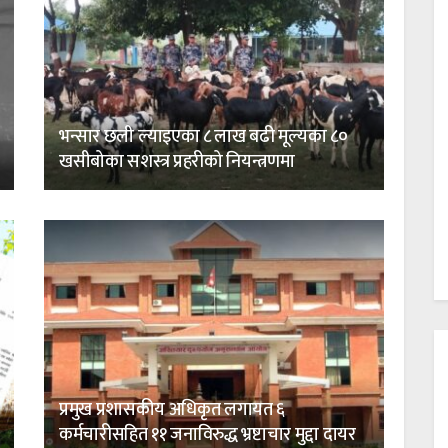
भन्सार छली ल्याइएका ८ लाख बढी मूल्यका ८०
खसीबोका सशस्त्र प्रहरीको नियन्त्रणमा
प्रमुख प्रशासकीय अधिकृत लगायत ६
कर्मचारीसहित ११ जनाविरुद्ध भ्रष्टाचार मुद्दा दायर