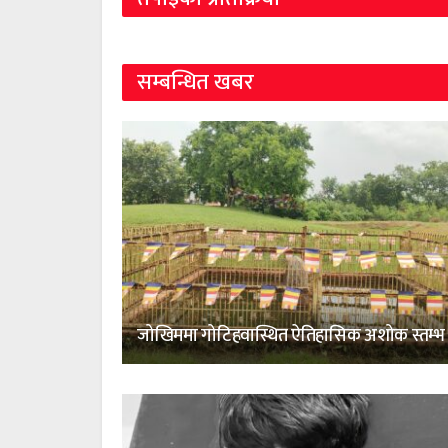
सम्बन्धित खबर
जोखिममा गोटिहवास्थित ऐतिहासिक अशोक स्तम्भ