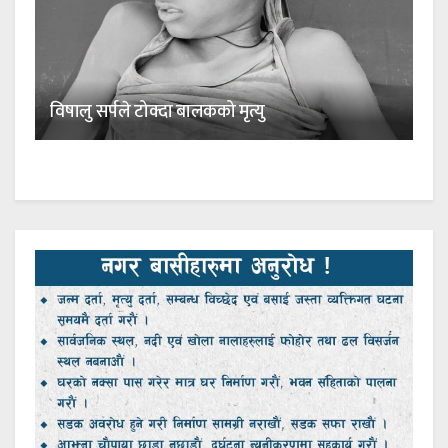
विषालु सर्पले टोक्दा बालकको मृत्यु