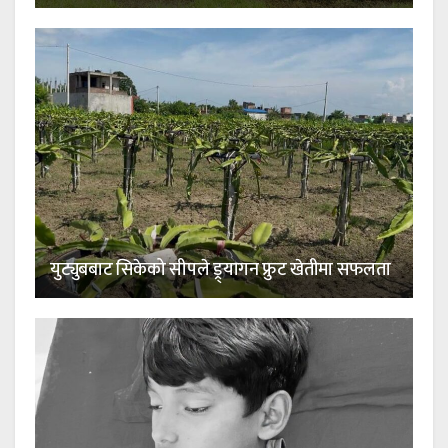
युट्युबबाट सिकेको सीपले ड्र्यागन फ्रुट खेतीमा सफलता