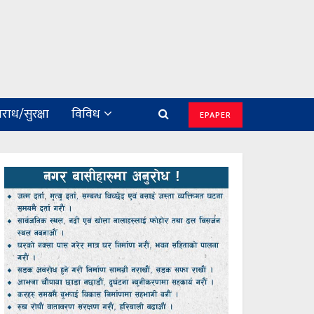
राध/सुरक्षा
विविध
EPAPER