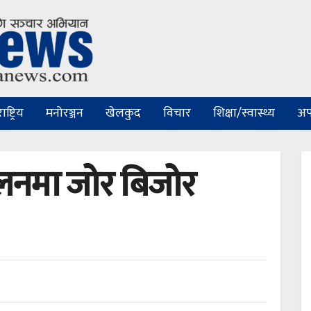
ष्ट्रिय
मनोरञ्जन
खेलकुद
विचार
शिक्षा/स्वास्थ्य
अप
लनमा जोर बिजोर