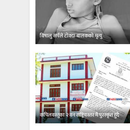
विषालु सर्पले टोक्दा बालकको मृत्यु
कपिलवस्तुका २ वन राष्ट्रियस्तर मै पुरस्कृत हुदै