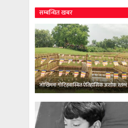
सम्बन्धित खबर
जोखिममा गोटिहवास्थित ऐतिहासिक अशोक स्तम्भ