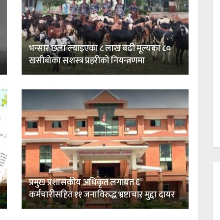
भन्सार छली ल्याइएका ८ लाख बढी मूल्यका ८०
खसीबोका सशस्त्र प्रहरीको नियन्त्रणमा
प्रमुख प्रशासकीय अधिकृत लगायत ६
कर्मचारीसहित ११ जनाविरुद्ध भ्रष्टाचार मुद्दा दायर