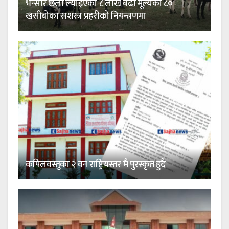
भन्सार छली ल्याइएका ८ लाख बढी मूल्यका ८०
खसीबोका सशस्त्र प्रहरीको नियन्त्रणमा
कपिलवस्तुका २ वन राष्ट्रियस्तर मै पुरस्कृत हुदै