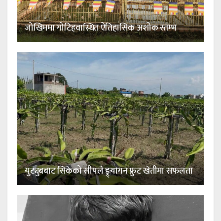
जोखिममा गोटिहवास्थित ऐतिहासिक अशोक स्तम्भ
युट्युबबाट सिकेको सीपले ड्र्यागन फ्रुट खेतीमा सफलता