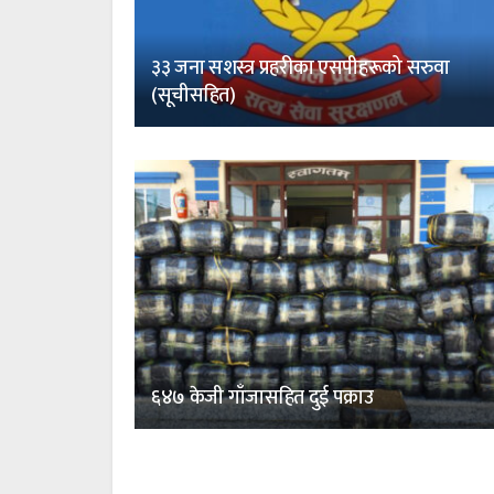
३३ जना सशस्त्र प्रहरीका एसपीहरूको सरुवा
(सूचीसहित)
६४७ केजी गाँजासहित दुई पक्राउ