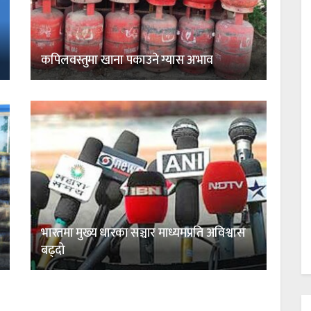
कपिलवस्तुमा खाना पकाउने ग्यास अभाव
भारतमा मुख्य धारका सञ्चार माध्यमप्रति अविश्वास
बढ्दो