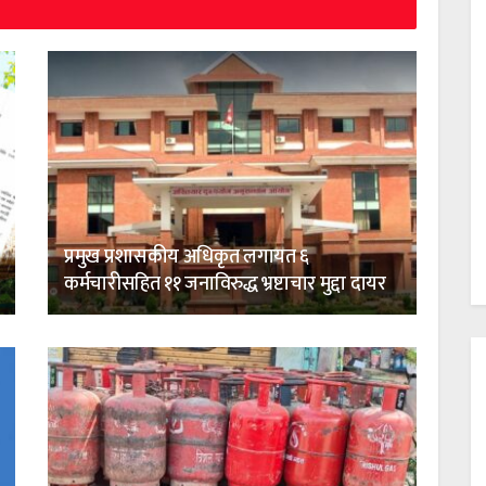
प्रमुख प्रशासकीय अधिकृत लगायत ६
कर्मचारीसहित ११ जनाविरुद्ध भ्रष्टाचार मुद्दा दायर