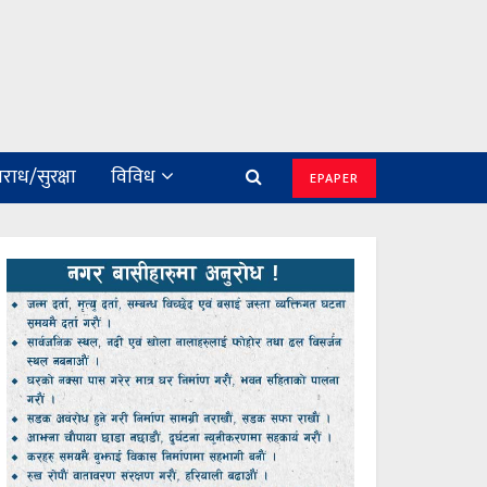
राध/सुरक्षा
विविध
EPAPER