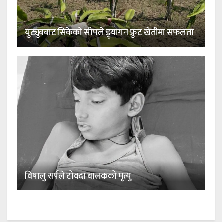
युट्युबबाट सिकेको सीपले ड्र्यागन फ्रुट खेतीमा सफलता
विषालु सर्पले टोक्दा बालकको मृत्यु