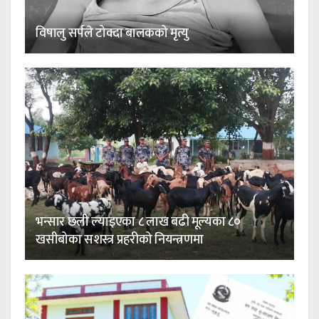
विषालु सर्पले टोक्दा बालकको मृत्यु
भन्सार छली ल्याइएका ८ लाख बढी मूल्यका ८०
खसीबोका सशस्त्र प्रहरीको नियन्त्रणमा