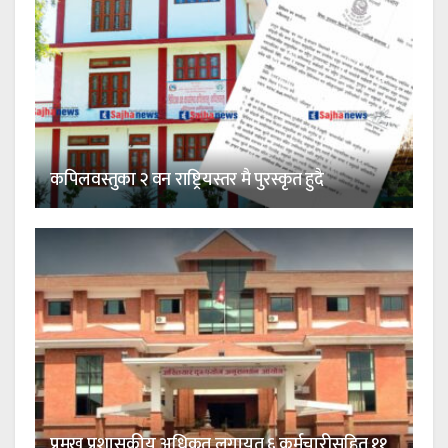
कपिलवस्तुका २ वन राष्ट्रियस्तर मै पुरस्कृत हुदै
प्रमुख प्रशासकीय अधिकृत लगायत ६ कर्मचारीसहित ११