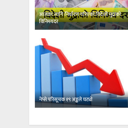
आजका लागि निर्धारण गरिएको विदेशी मुद्राको
विनिमयदर
नेप्से परिसूचक १९ अङ्कले घट्यो