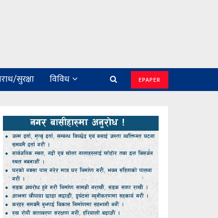
राध/सुरक्षा
विविध
EPAPER