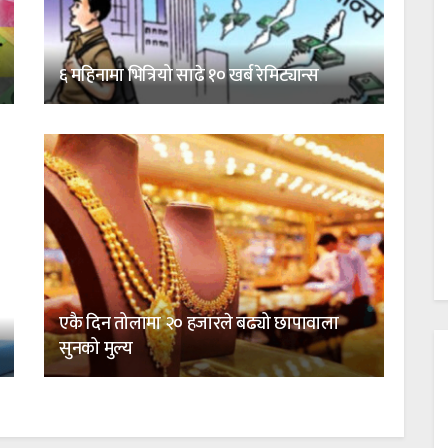
६ महिनामा भित्रियो साढे १० खर्ब रेमिट्यान्स
एकै दिन तोलामा २० हजारले बढ्यो छापावाला
सुनको मुल्य