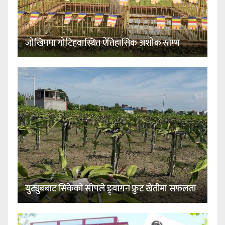
जोखिममा गोटिहवास्थित ऐतिहासिक अशोक स्तम्भ
युट्युबबाट सिकेको सीपले ड्र्यागन फ्रुट खेतीमा सफलता