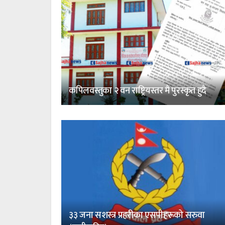
कपिलवस्तुका २ वन राष्ट्रियस्तर मै पुरस्कृत हुदै
३३ जना सशस्त्र प्रहरीका एसपीहरूको सरुवा