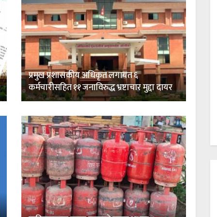
प्रमुख प्रशासकीय अधिकृत लगायत ६
कर्मचारीसहित ११ जनाविरुद्ध भ्रष्टाचार मुद्दा दायर