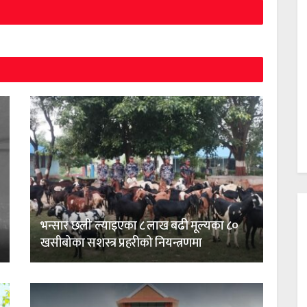
भन्सार छली ल्याइएका ८ लाख बढी मूल्यका ८०
खसीबोका सशस्त्र प्रहरीको नियन्त्रणमा