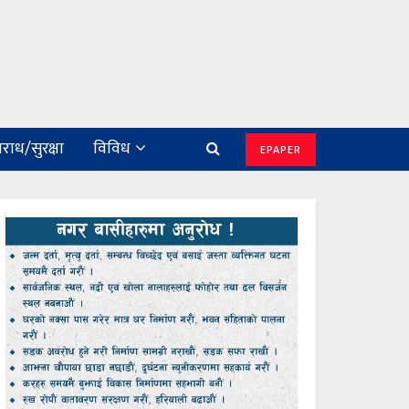
राध/सुरक्षा
विविध
EPAPER