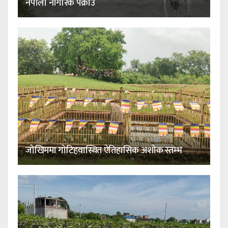
नेपाली नागरिक पक्राउ
जोखिममा गोटिहवास्थित ऐतिहासिक अशोक स्तम्भ