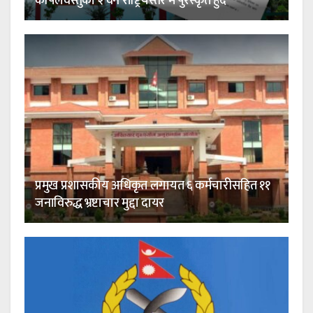
कपिलवस्तुका २ वन राष्ट्रियस्तर मै पुरस्कृत हुदै
प्रमुख प्रशासकीय अधिकृत लगायत ६ कर्मचारीसहित ११
जनाविरुद्ध भ्रष्टाचार मुद्दा दायर