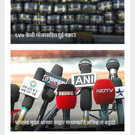
६४७ केजी गाँजासहित दुई पक्राउ
भारतमा मुख्य धारका सञ्चार माध्यमप्रति अविश्वास बढ्दो