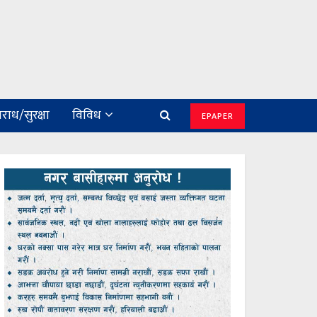
राध/सुरक्षा
विविध
EPAPER