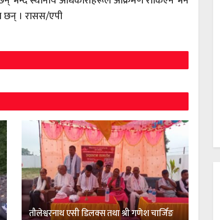
्ता छन् भन्दै स्थानीय अधिकारीहरूले आक्रमण रोकिएन भने
ा छन् । रासस/एपी
तौलेश्वरनाथ एसी डिलक्स तथा श्री गणेश चार्जिङ