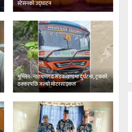
स्टेसनको उद्घाटन
मुग्लिन–नारायणगढ सडकखण्डमा दुर्घटना, ट्रकको
ठक्करपछि जल्यो मोटरसाइकल