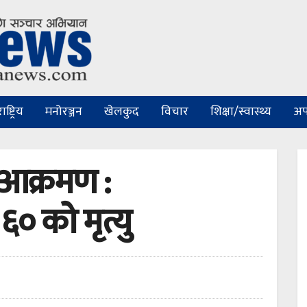
ष्ट्रिय
मनोरञ्जन
खेलकुद
विचार
शिक्षा/स्वास्थ्य
अप
आक्रमण :
 को मृत्यु