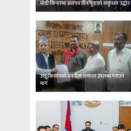
मोदी किनारमा अलपत्र तीन युवाको सकुशल उद्धार
उखु किसानको बक्यौता तत्काल उपलब्ध गराउन
माग