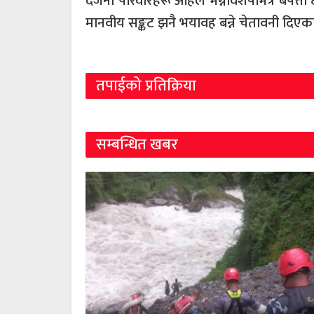
दर्जनौँ परिवारहरू अहिले भग्नावशेषभित्र बेपत
मानवीय सङ्कट झनै भयावह बन्ने चेतावनी दिएक
तपाईको प्रतिक्रिया
सम्बन्धित खबर