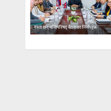
यस्ता छन् मन्त्रिपरिषद् बैठकका निर्णयहरू