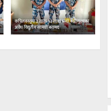
कपिलवस्तुमा ३ लाख ५३ लाख भन्दा बढी मूल्यका
अवैध विद्युतीय सामग्री बरामद