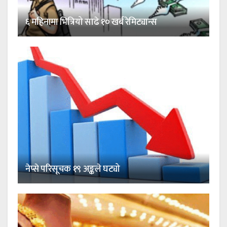
६ महिनामा भित्रियो साढे १० खर्ब रेमिट्यान्स
नेप्से परिसूचक १९ अङ्कले घट्यो