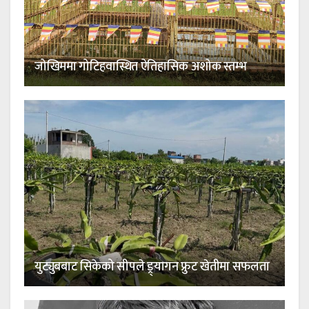
जोखिममा गोटिहवास्थित ऐतिहासिक अशोक स्तम्भ
युट्युबबाट सिकेको सीपले ड्र्यागन फ्रुट खेतीमा सफलता