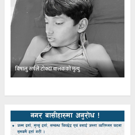
विषालु सर्पले टोक्दा बालकको मृत्यु