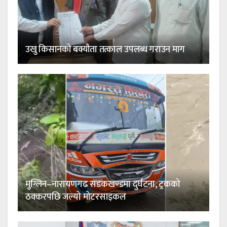
उखु किसानको बक्यौता तत्काल उपलब्ध गराउन माग
मुग्लिन–नारायणगढ सडकखण्डमा दुर्घटना, ट्रकको
ठक्करपछि जल्यो मोटरसाइकल