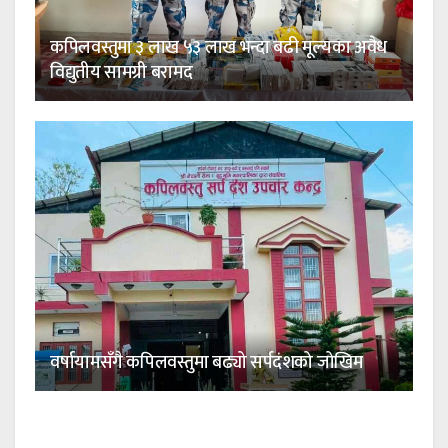
कपिलवस्तुमा ३ लाख ५३ लाख भन्दा बढी मूल्यका अवैध
विद्युतीय सामग्री बरामद
वर्षायामसँगै कपिलवस्तुमा बढ्यो सर्पदंशको जोखिम