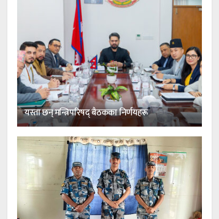
यस्ता छन् मन्त्रिपरिषद् बैठकका निर्णयहरू