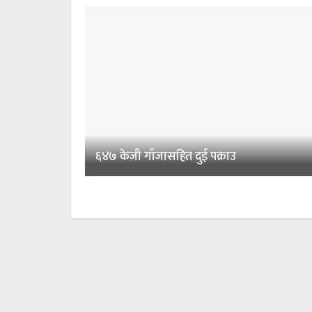
६४७ केजी गाँजासहित दुई पक्राउ