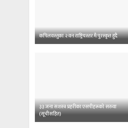
कपिलवस्तुका २ वन राष्ट्रियस्तर मै पुरस्कृत हुदै
३३ जना सशस्त्र प्रहरीका एसपीहरूको सरुवा
(सूचीसहित)