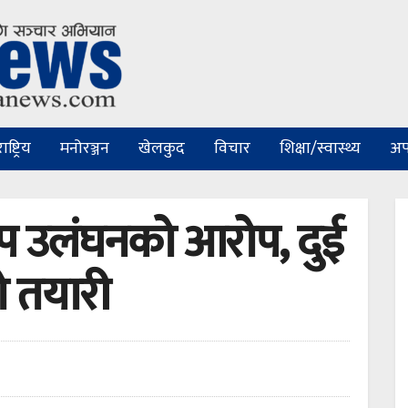
ष्ट्रिय
मनोरञ्जन
खेलकुद
विचार
शिक्षा/स्वास्थ्य
अप
ीप उलंघनको आरोप, दुई
ो तयारी