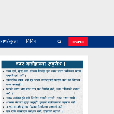
राध/सुरक्षा
विविध
EPAPER