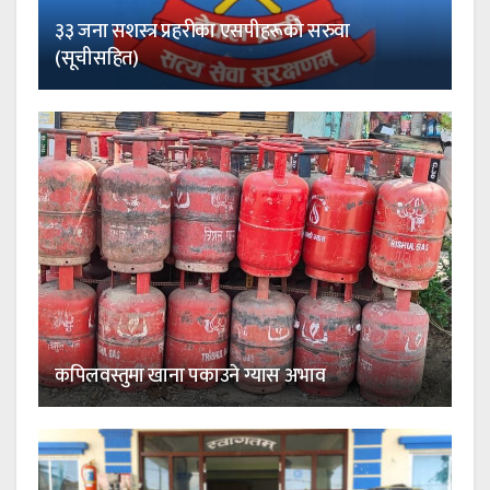
३३ जना सशस्त्र प्रहरीका एसपीहरूको सरुवा
(सूचीसहित)
कपिलवस्तुमा खाना पकाउने ग्यास अभाव