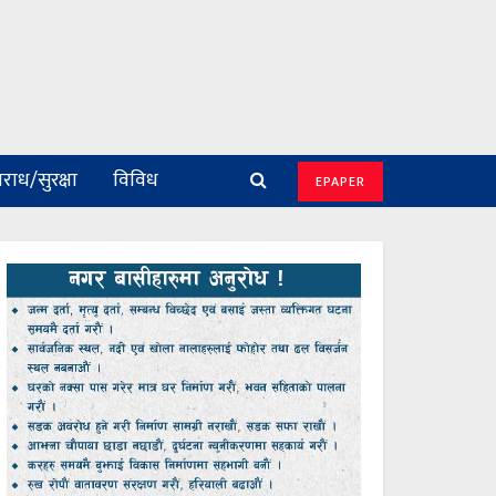
राध/सुरक्षा
विविध
EPAPER