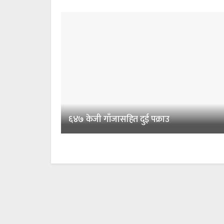
६४७ केजी गाँजासहित दुई पक्राउ