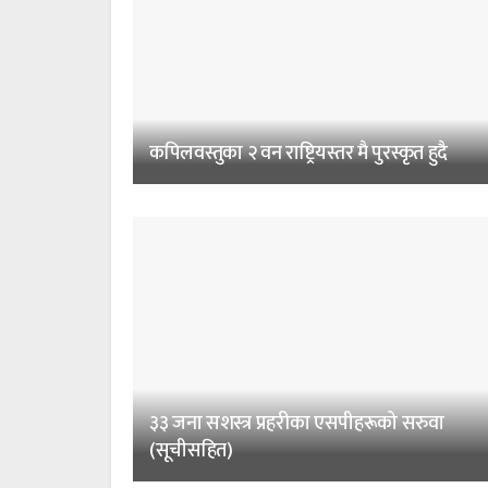
कपिलवस्तुका २ वन राष्ट्रियस्तर मै पुरस्कृत हुदै
३३ जना सशस्त्र प्रहरीका एसपीहरूको सरुवा
(सूचीसहित)