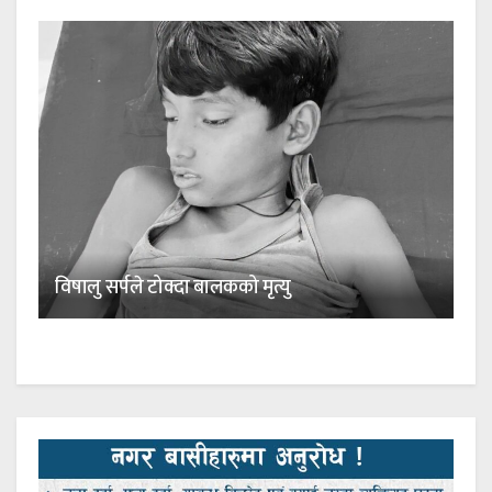
विषालु सर्पले टोक्दा बालकको मृत्यु