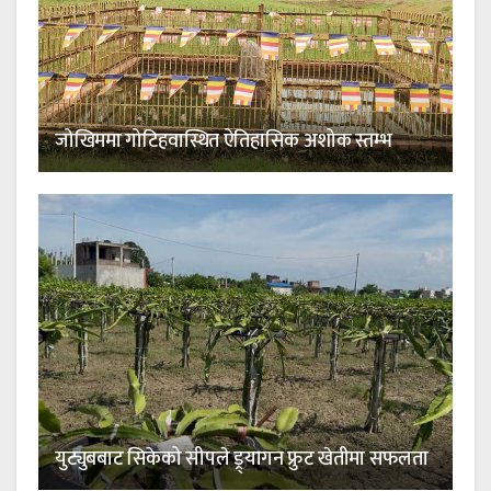
जोखिममा गोटिहवास्थित ऐतिहासिक अशोक स्तम्भ
युट्युबबाट सिकेको सीपले ड्र्यागन फ्रुट खेतीमा सफलता