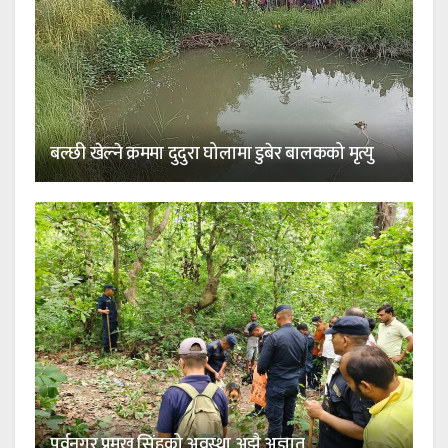
बल्छी खेल्ने क्रममा दुदुरा घोलामा डुबेर बालकको मृत्यु
पूर्वनगर प्रमुख सिंहको अवस्था अझै अज्ञात