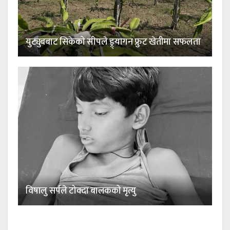
युट्युबबाट सिकेको सीपले ड्र्यागन फ्रुट खेतीमा सफलता
विषालु सर्पले टोक्दा बालकको मृत्यु