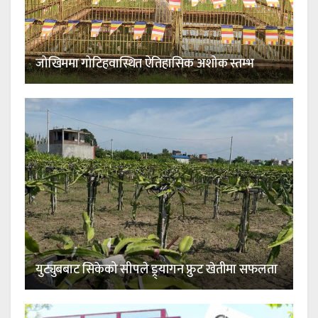
जोखिममा गोटिहवास्थित ऐतिहासिक अशोक स्तम्भ
युट्युबबाट सिकेको सीपले ड्र्यागन फ्रुट खेतीमा सफलता