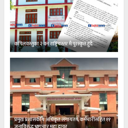
कपिलवस्तुका २ वन राष्ट्रियस्तर मै पुरस्कृत हुदै
प्रमुख प्रशासकीय अधिकृत लगायत ६ कर्मचारीसहित ११
जनाविरुद्ध भ्रष्टाचार मुद्दा दायर