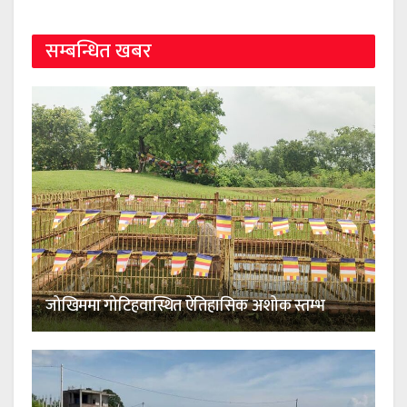
सम्बन्धित खबर
जोखिममा गोटिहवास्थित ऐतिहासिक अशोक स्तम्भ