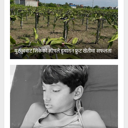
युट्युबबाट सिकेको सीपले ड्र्यागन फ्रुट खेतीमा सफलता