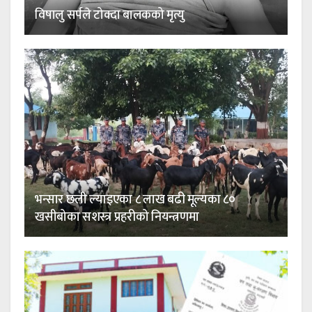
विषालु सर्पले टोक्दा बालकको मृत्यु
भन्सार छली ल्याइएका ८ लाख बढी मूल्यका ८०
खसीबोका सशस्त्र प्रहरीको नियन्त्रणमा