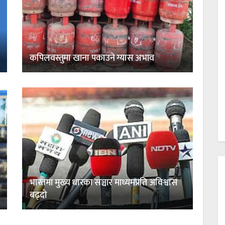
कपिलवस्तुमा खाना पकाउने ग्यास अभाव
भारतमा मुख्य धारका सञ्चार माध्यमप्रति अविश्वास
बढ्दो