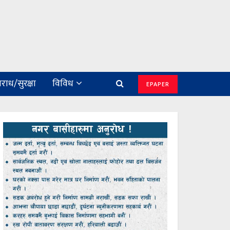
राध/सुरक्षा
विविध
EPAPER