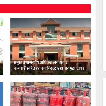
प्रमुख प्रशासकीय अधिकृत लगायत ६
कर्मचारीसहित ११ जनाविरुद्ध भ्रष्टाचार मुद्दा दायर