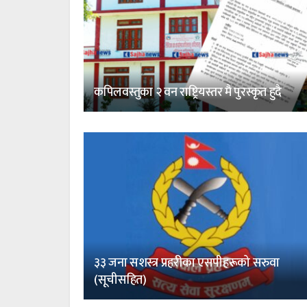
कपिलवस्तुका २ वन राष्ट्रियस्तर मै पुरस्कृत हुदै
३३ जना सशस्त्र प्रहरीका एसपीहरूको सरुवा
(सूचीसहित)