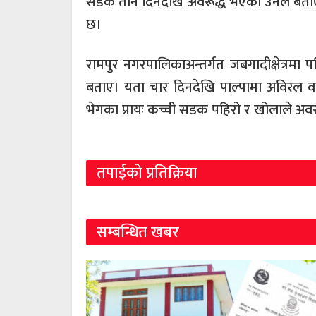
सडक तीन दिनदेखि अवरूद्ध भएको उनले बताए।
छ।
रामपुर नगरपालिकाअन्तर्गत जबगादीक्षेत्रम
बताए। यता चार दिनदेखि पाल्पामा अविरल वर
भेगका प्रायः कच्ची सडक पहिरो र खोलाले अवर
तपाईको प्रतिक्रिया
सम्बन्धित खबर