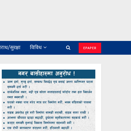
राध/सुरक्षा
विविध
EPAPER