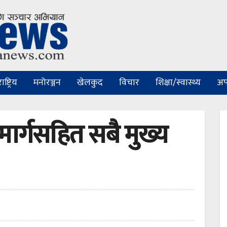
ष्ट्रिय
मनोरञ्जन
खेलकुद
विचार
शिक्षा/स्वास्थ्य
अप
जमार्गसहित सबै मुख्य