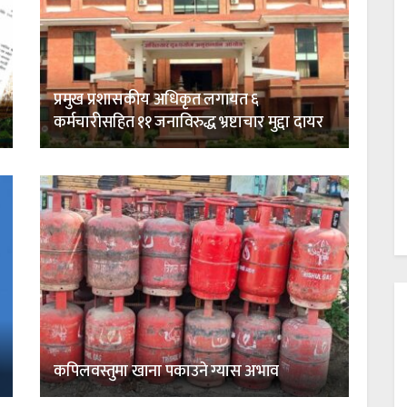
प्रमुख प्रशासकीय अधिकृत लगायत ६
कर्मचारीसहित ११ जनाविरुद्ध भ्रष्टाचार मुद्दा दायर
कपिलवस्तुमा खाना पकाउने ग्यास अभाव