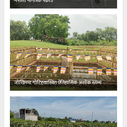
नेपाली नागरिक पक्राउ
जोखिममा गोटिहवास्थित ऐतिहासिक अशोक स्तम्भ