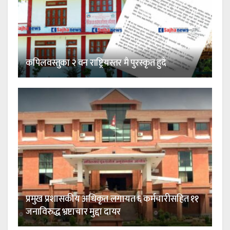
कपिलवस्तुका २ वन राष्ट्रियस्तर मै पुरस्कृत हुदै
प्रमुख प्रशासकीय अधिकृत लगायत ६ कर्मचारीसहित ११
जनाविरुद्ध भ्रष्टाचार मुद्दा दायर