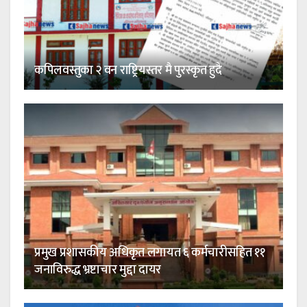
कपिलवस्तुका २ वन राष्ट्रियस्तर मै पुरस्कृत हुदै
प्रमुख प्रशासकीय अधिकृत लगायत ६ कर्मचारीसहित ११
जनाविरुद्ध भ्रष्टाचार मुद्दा दायर