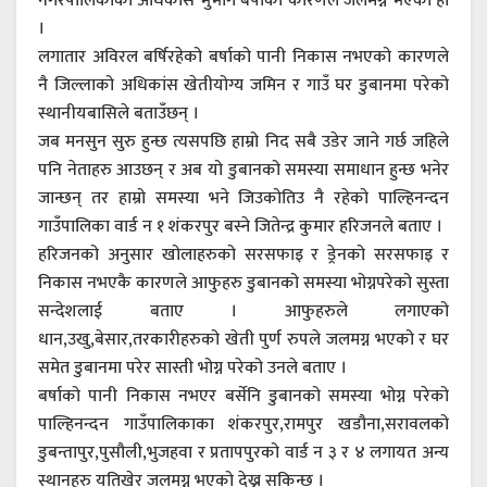
नगरपालिकाको अधिकांस भुभाग बर्षाको कारणले जलमग्न भएको हो
।
लगातार अविरल बर्षिरहेको बर्षाको पानी निकास नभएको कारणले
नै जिल्लाको अधिकांस खेतीयोग्य जमिन र गाउँ घर डुबानमा परेको
स्थानीयबासिले बताउँछन् ।
जब मनसुन सुरु हुन्छ त्यसपछि हाम्रो निद सबै उडेर जाने गर्छ जहिले
पनि नेताहरु आउछन् र अब यो डुबानको समस्या समाधान हुन्छ भनेर
जान्छन् तर हाम्रो समस्या भने जिउकोतिउ नै रहेको पाल्हिनन्दन
गाउँपालिका वार्ड न १ शंकरपुर बस्ने जितेन्द्र कुमार हरिजनले बताए ।
हरिजनको अनुसार खोलाहरुको सरसफाइ र ड्रेनको सरसफाइ र
निकास नभएकै कारणले आफुहरु डुबानको समस्या भोग्नपरेको सुस्ता
सन्देशलाई बताए । आफुहरुले लगाएको
धान,उखु,बेसार,तरकारीहरुको खेती पुर्ण रुपले जलमग्न भएको र घर
समेत डुबानमा परेर सास्ती भोग्न परेको उनले बताए ।
बर्षाको पानी निकास नभएर बर्सेनि डुबानको समस्या भोग्न परेको
पाल्हिनन्दन गाउँपालिकाका शंकरपुर,रामपुर खडौना,सरावलको
डुबन्तापुर,पुसौली,भुजहवा र प्रतापपुरको वार्ड न ३ र ४ लगायत अन्य
स्थानहरु यतिखेर जलमग्न भएको देख्न सकिन्छ ।