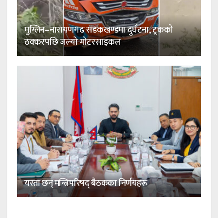
मुग्लिन–नारायणगढ सडकखण्डमा दुर्घटना, ट्रकको
ठक्करपछि जल्यो मोटरसाइकल
यस्ता छन् मन्त्रिपरिषद् बैठकका निर्णयहरू