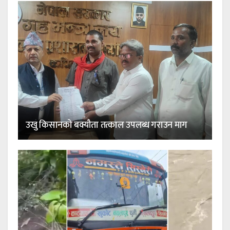
उखु किसानको बक्यौता तत्काल उपलब्ध गराउन माग