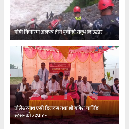
मोदी किनारमा अलपत्र तीन युवाको सकुशल उद्धार
तौलेश्वरनाथ एसी डिलक्स तथा श्री गणेश चार्जिङ
स्टेसनको उद्घाटन