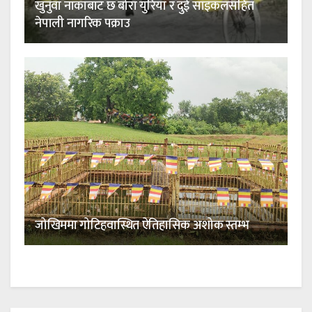
खुनुवा नाकाबाट छ बोरा युरिया र दुई साइकलसहित
नेपाली नागरिक पक्राउ
जोखिममा गोटिहवास्थित ऐतिहासिक अशोक स्तम्भ