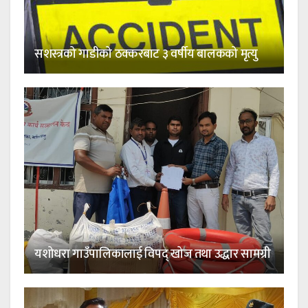
सशस्त्रको गाडीको ठक्करबाट ३ वर्षीय बालकको मृत्यु
यशोधरा गाउँपालिकालाई विपद् खोज तथा उद्धार सामग्री